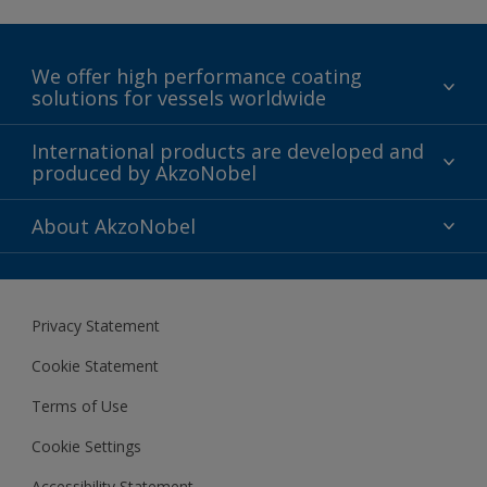
We offer high performance coating
solutions for vessels worldwide
Sustainability
International products are developed and
produced by AkzoNobel
History
Gender Pay Gap Report
Innovation
About AkzoNobel
Definitions & Abbreviations
For media
Modern Slavery Act
For investors
Privacy Statement
Careers at AkzoNobel
Cookie Statement
Terms of Use
Cookie Settings
Accessibility Statement