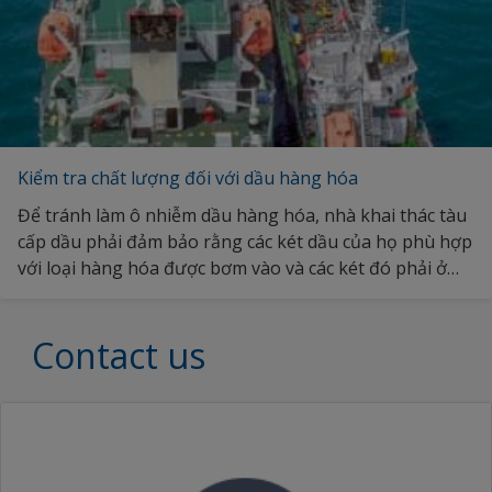
Kiểm tra chất lượng đối với dầu hàng hóa
Để tránh làm ô nhiễm dầu hàng hóa, nhà khai thác tàu
cấp dầu phải đảm bảo rằng các két dầu của họ phù hợp
với loại hàng hóa được bơm vào và các két đó phải ở
điều kiện tốt, không bị rỉ sét hoặc khiếm khuyết sơn.
Các loại sơn phủ của chúng tôi được chế tạo theo công
Contact us
thức chuyên nghiệp để giảm khả năng hấp thụ và lưu
giữ hàng hóa ở mức độ thấp nhất trong cùng phân
khúc. Khám phá thêm về cách lớp phủ của chúng tôi tối
ưu hóa hoạt động vận chuyển hàng hóa.