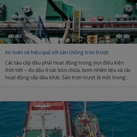
An toàn và hiệu quả với sàn chống trơn trượt
Các tàu cấp dầu phải hoạt động trong mọi điều kiện
thời tiết – đo dầu ở các bồn chứa, bơm nhiên liệu và các
hoạt động cấp dầu khác. Sàn trơn trượt là một trong
những nguyên nhân tiềm ẩn gây thương tích cho nhân
sự trên tàu. Để giảm thiểu rủi ro, sàn thao tác cần có
các lớp sơn phủ hiệu suất cao chống trơn trượt. Khám
phá thêm về các lớp phủ sàn chống trơn trượt của
chúng tôi.