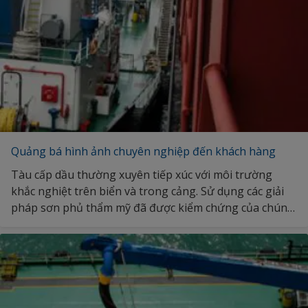
Quảng bá hình ảnh chuyên nghiệp đến khách hàng
Tàu cấp dầu thường xuyên tiếp xúc với môi trường
khắc nghiệt trên biển và trong cảng. Sử dụng các giải
pháp sơn phủ thẩm mỹ đã được kiểm chứng của chúng
tôi có nghĩa là bạn không cần phải thỏa hiệp giữa độ
bền và hình thức của tàu, giúp giữ được vẻ thẩm mỹ
cao. Khám phá thêm về cách chúng tôi có thể giúp bạn
quảng bá hình ảnh chuyên nghiệp.