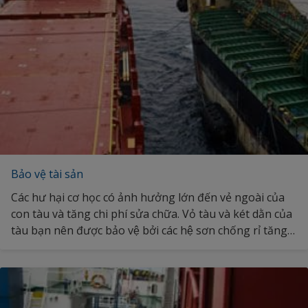
tốc độ tàu trong suốt chu kỳ lên đà. Khám phá thêm về
các giải pháp của chúng tôi.
Bảo vệ tài sản
Các hư hại cơ học có ảnh hưởng lớn đến vẻ ngoài của
con tàu và tăng chi phí sửa chữa. Vỏ tàu và két dằn của
tàu bạn nên được bảo vệ bởi các hệ sơn chống rỉ tăng
cường gìn giữ tài sản và giảm thiểu chi phí trong suốt
vòng đời con tàu. Khám phá thêm về cách các hệ sơn
của chúng tôi giúp tăng cường bảo vệ tàu.