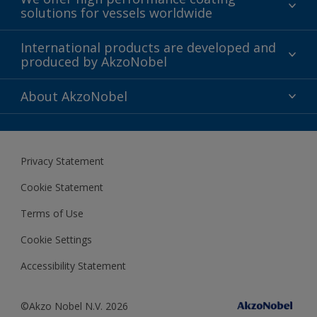
solutions for vessels worldwide
Sustainability
International products are developed and
produced by AkzoNobel
History
Gender Pay Gap Report
Innovation
About AkzoNobel
Definitions & Abbreviations
For media
Modern Slavery Act
For investors
Privacy Statement
Careers at AkzoNobel
Cookie Statement
Terms of Use
Cookie Settings
Accessibility Statement
©Akzo Nobel N.V. 2026