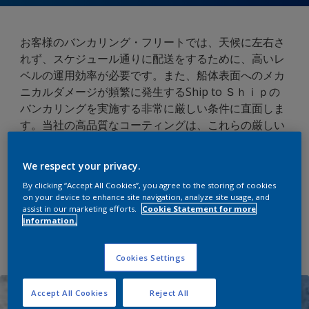
お客様のバンカリング・フリートでは、天候に左右さ
れず、スケジュール通りに配送をするために、高いレ
ベルの運用効率が必要です。また、船体表面へのメカ
ニカルダメージが頻繁に発生するShip to Ｓｈｉｐの
バンカリングを実施する非常に厳しい条件に直面しま
す。当社の高品質なコーティングは、これらの厳しい
状況下でも、高い運用性能を維持し、長寿命とメンテ
ナンスコストの削減を実現します。当社の広範囲なコ
We respect your privacy.
ーティングは、世界中の燃料補給船での豊富な実績に
By clicking “Accept All Cookies”, you agree to the storing of cookies
より、水線の上下部両方での汚損、腐食、摩耗に対応
on your device to enhance site navigation, analyze site usage, and
いたします。
assist in our marketing efforts.
Cookie Statement for more
information.
詳細情報
Cookies Settings
Accept All Cookies
Reject All