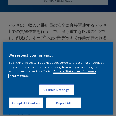
デッキは、収入と乗組員の安全に直接関連するデッキ
上での貨物作業を行う上で、最も重要な区域の1つで
す。例えば、オープンな外部デッキで作業が行われる
漁船、ＯＳＶ、タグボートでは、乗組員は、滑りやす
い状態のような潜在的なリスク安全上の危険にさらさ
We respect your privacy.
れ、滑り止めのデッキコーティングが必要不可欠であ
ると考えられます。
By clicking “Accept All Cookies”, you agree to the storing of cookies
on your device to enhance site navigation, analyze site usage, and
assist in our marketing efforts.
Cookie Statement for more
「プロファイル」またはテクスチャーを塗料に持たせ
information.
るために、骨材を含む、高耐久性、耐摩耗性のポリマ
ーを使用した高性能なデッキコーティングを提供して
Cookies Settings
おります。テクスチャーの深さと形状により乗組員、
貨物、機器へのグリップの程度を決定いたします。
Accept All Cookies
Reject All
当社製品により、乗組員が安全に作業できるようにし
ております。