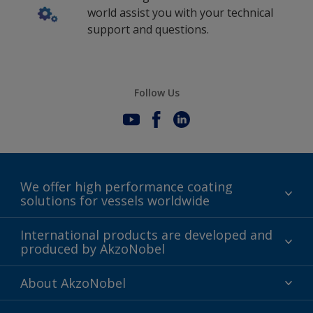
world assist you with your technical
support and questions.
Follow Us
We offer high performance coating
solutions for vessels worldwide
Sustainability
International products are developed and
produced by AkzoNobel
History
Gender Pay Gap Report
Innovation
About AkzoNobel
Definitions & Abbreviations
For media