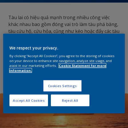
Tàu lai có hiệu quả mạnh trong nhiều công việc
khác nhau bao gồm đóng vai trò làm tàu phá băng,
tàu cứu hộ, cứu hỏa, cũng như kéo hoặc đẩy các tàu
lớn hơn. Các lớp phủ tiên tiến giúp duy trì mức hiệu
suất hoạt động cao trong những điều kiện đầy
We respect your privacy.
thách thức cả ở trên và dưới đường mớn nước, cho
By clicking “Accept All Cookies”, you agree to the storing of cookies
phép bạn giảm thiểu chi phí bảo dưỡng lớp phủ và
on your device to enhance site navigation, analyze site usage, and
tối đa hóa khả năng kiếm lời.
assist in our marketing efforts.
Cookie Statement for more
information.
Tìm hiểu thêm
Cookies Settings
Accept All Cookies
Reject All