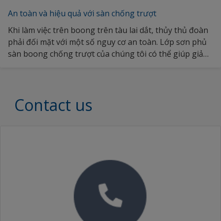
An toàn và hiệu quả với sàn chống trượt
Khi làm việc trên boong trên tàu lai dắt, thủy thủ đoàn
phải đối mặt với một số nguy cơ an toàn. Lớp sơn phủ
sàn boong chống trượt của chúng tôi có thể giúp giảm
thiểu rủi ro do trượt trên bề mặt ẩm ướt và cải thiện độ
an toàn của thủy thủ đoàn. Vui lòng khám phá thêm tại
đây để biết các giải pháp sơn phủ đã được kiểm chứng
Contact us
của chúng tôi.