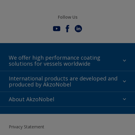
Follow Us
We offer high performance coating
solutions for vessels worldwide
Sustainability
International products are developed and
produced by AkzoNobel
History
Gender Pay Gap Report
Innovation
About AkzoNobel
Definitions & Abbreviations
For media
Modern Slavery Act
For investors
Privacy Statement
Careers at AkzoNobel