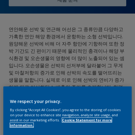
연안해운 선박 및 연근해 어선은 그 종류만큼 다양하고
가혹한 연안 해양 환경에서 운항하는 소형 선박입니다.
원양해운 선박에 비해 더 자주 항만에 기항하며 또한 정
박 기간도 긴 편이기 때문에 물리적인 충격이나 해양 부
식환경 및 오손생물의 영향에 더 많이 노출되어 있는 셈
입니다. 오손생물은 선박의 선저부에 달라붙어 그 무게
및 마찰저항의 증가로 인해 선박의 속도를 떨어뜨리는
생물을 말합니다. 실제로 이로 인해 선박의 연비가 증가
하게 되고 이산화탄소 배출의 증가를 초래합니다. 한편,
연안해운 운송의 화물은 목재, 철강, 골재, 곡물, 비료, 차
량, 승객 등 매우 다양하며 선박 운영상 맞춤형 관리가
We respect your privacy.
요구됩니다. 따라서, 연안해운 선박의 지속가능한 관리
By clicking “Accept All Cookies”, you agree to the storing of cookies
on your device to enhance site navigation, analyze site usage, and
를 위해서는 선박의 미관을 유지하는 도료 본질의 성능
assist in our marketing efforts.
Cookie Statement for more
과 더불어 선체 유지보수 비용을 절감하는 고기능 방식
information.
방청 도료 및 선저부 오손을 방지하는 방오도료 시스템