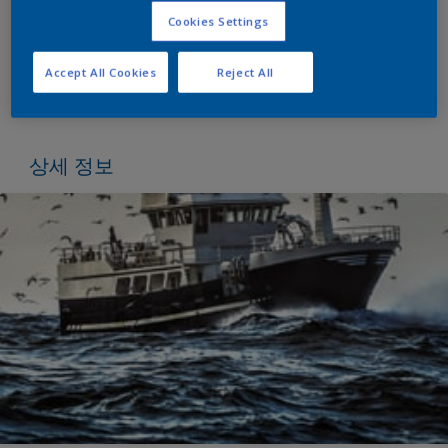
의 선택이 매우 중요합니다.
Cookies Settings
저희 악조노벨은 140년 전통의 투철한 장인 정신을 바
탕으로 연안해운 및 연근해 어선에 최적화된 코팅 솔루
Accept All Cookies
Reject All
션과 서비스를 제공합니다.
상세 정보