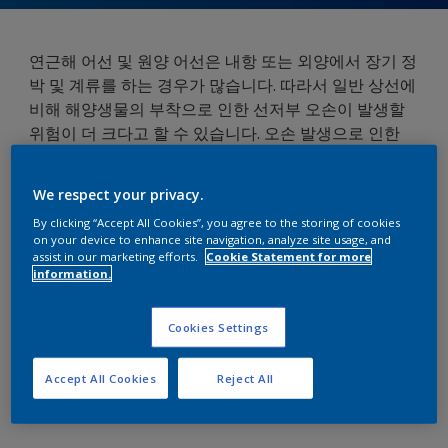
연근해 어선 및 원양 어선은 내항 또는 외양에서 장기 정
박 및 계류를 하는 경우가 많습니다. 따라서 일반 상선에
비해 해양생물의 부착으로 인한 선저부 오손이 발생할
위험이 더 크다고 할 수 있습니다. 오손 발생으로 인한
연료비 증가를 줄이기 위해서는 방오성능이 우수한 도
료를 사용하는 것이 중요합니다. 또한, 어선의 거주구,
We respect your privacy.
갑판, 외현부는 해수 비말의 염분 및 강력한 자외선에 직
By clicking “Accept All Cookies”, you agree to the storing of cookies
접 노출되는 부위로서 이러한 요인은 어선 선체의 부식,
on your device to enhance site navigation, analyze site usage, and
마모, 변색을 가속화할 수 있으므로 지속적인 관리가 필
assist in our marketing efforts.
Cookie Statement for more
information.
요합니다. 한편, 어선은 보통 선체 내부 및 외부 작업구
역이 좁고 미끄럽기 때문에 아무리 주의를 한다고 해도
낙상 사고가 발생할 수 있습니다. 특히 조업 중에 발생하
Cookies Settings
는 사고는 대처가 쉽지 않으므로 이에 대한 예방대책이
필요합니다.
Accept All Cookies
Reject All
어선 도장사양 참고자료