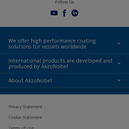
Follow Us
We offer high performance coating
solutions for vessels worldwide
Sustainability
International products are developed and
produced by AkzoNobel
History
Gender Pay Gap Report
Innovation
About AkzoNobel
Definitions & Abbreviations
For media
Modern Slavery Act
For investors
Privacy Statement
Careers at AkzoNobel
Cookie Statement
Terms of Use