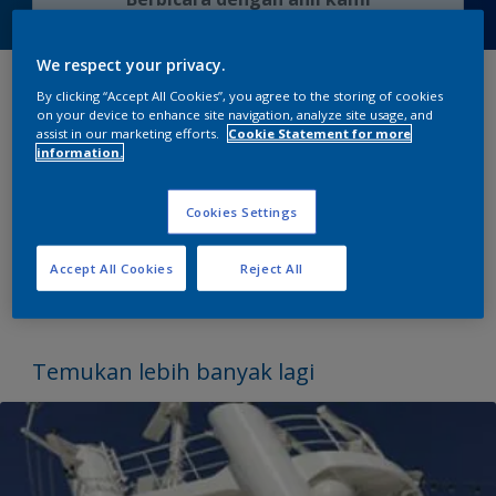
We respect your privacy.
By clicking “Accept All Cookies”, you agree to the storing of cookies
Kapal pesisir yang terpelihara dengan baik
on your device to enhance site navigation, analyze site usage, and
memberikan citra yang profesional, bertanggung
assist in our marketing efforts.
Cookie Statement for more
information.
jawab dan kesadaran akan keselamatan. Selain itu
pelapis kosmetik
alkyd
dan pelapis
polyurethane
,
hasil akhir
polysiloxane Interfine cosmetic
kelas
Cookies Settings
atas kami memberi Anda kemampuan dalam
meningkatkan penampilan dan memberikan daya
Accept All Cookies
Reject All
tahan yang menciptakan kesan tahan lama.
Temukan lebih banyak lagi