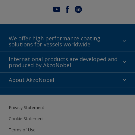
We offer high performance coating
solutions for vessels worldwide
Sustainability
International products are developed and
produced by AkzoNobel
History
Gender Pay Gap Report
Innovation
About AkzoNobel
Definitions & Abbreviations
For media
Modern Slavery Act
For investors
Privacy Statement
Careers at AkzoNobel
Cookie Statement
Terms of Use